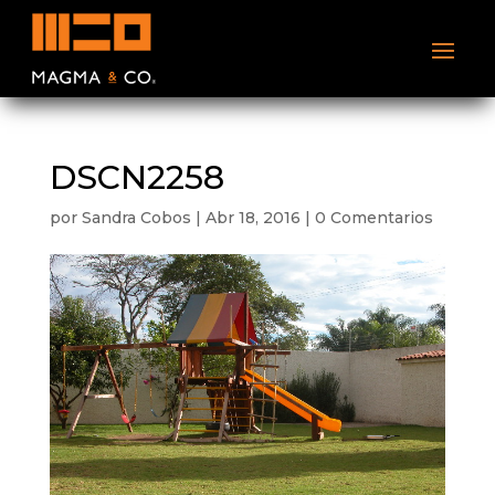
DSCN2258
por
Sandra Cobos
|
Abr 18, 2016
|
0 Comentarios