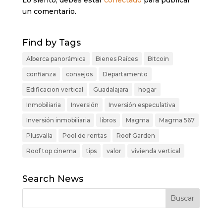
un comentario.
Find by Tags
Alberca panorámica
Bienes Raíces
Bitcoin
confianza
consejos
Departamento
Edificacion vertical
Guadalajara
hogar
Inmobiliaria
Inversión
Inversión especulativa
Inversión inmobiliaria
libros
Magma
Magma 567
Plusvalía
Pool de rentas
Roof Garden
Roof top cinema
tips
valor
vivienda vertical
Search News