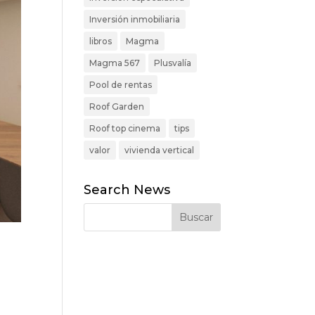
Inversión inmobiliaria
libros
Magma
Magma 567
Plusvalía
Pool de rentas
Roof Garden
Roof top cinema
tips
valor
vivienda vertical
Search News