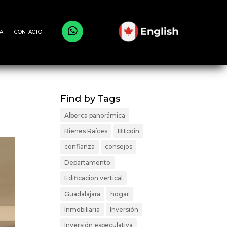
A
CONTACTO
Find by Tags
Alberca panorámica
Bienes Raíces
Bitcoin
confianza
consejos
Departamento
Edificacion vertical
Guadalajara
hogar
Inmobiliaria
Inversión
Inversión especulativa