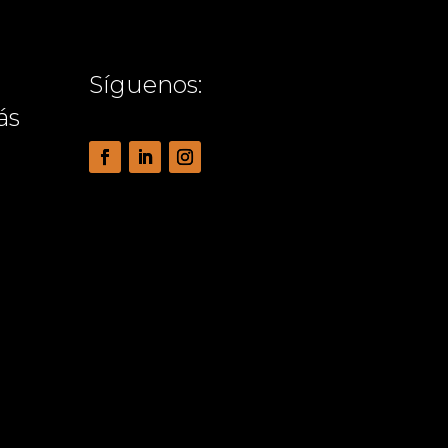
Síguenos:
ás