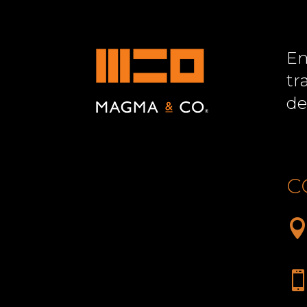
Em
tr
de
C