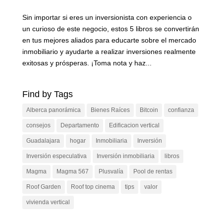
Sin importar si eres un inversionista con experiencia o
un curioso de este negocio, estos 5 libros se convertirán
en tus mejores aliados para educarte sobre el mercado
inmobiliario y ayudarte a realizar inversiones realmente
exitosas y prósperas. ¡Toma nota y haz...
Find by Tags
Alberca panorámica
Bienes Raíces
Bitcoin
confianza
consejos
Departamento
Edificacion vertical
Guadalajara
hogar
Inmobiliaria
Inversión
Inversión especulativa
Inversión inmobiliaria
libros
Magma
Magma 567
Plusvalía
Pool de rentas
Roof Garden
Roof top cinema
tips
valor
vivienda vertical