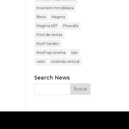
Inversión inmobiliaria
libros
Magma
Magma 567
Plusvalía
Pool de rentas
Roof Garden
Roof top cinema
tips
valor
vivienda vertical
Search News