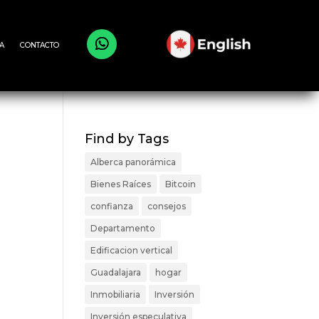
A
CONTACTO
Find by Tags
Alberca panorámica
Bienes Raíces
Bitcoin
confianza
consejos
Departamento
Edificacion vertical
Guadalajara
hogar
Inmobiliaria
Inversión
Inversión especulativa