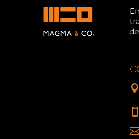
Em
tr
de
C