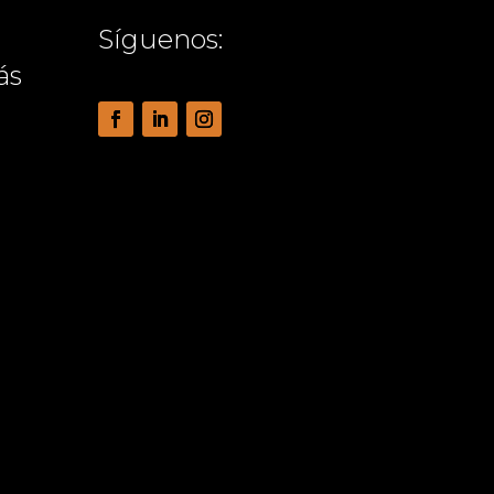
Síguenos:
ás