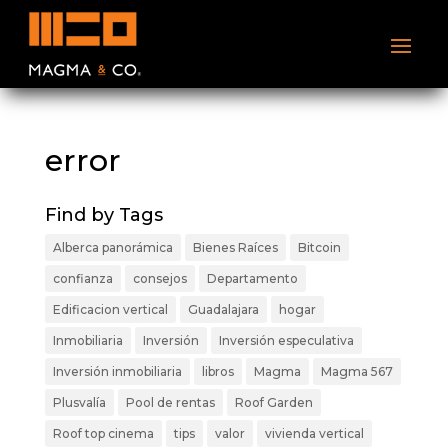
error
Find by Tags
Alberca panorámica
Bienes Raíces
Bitcoin
confianza
consejos
Departamento
Edificacion vertical
Guadalajara
hogar
Inmobiliaria
Inversión
Inversión especulativa
Inversión inmobiliaria
libros
Magma
Magma 567
Plusvalía
Pool de rentas
Roof Garden
Roof top cinema
tips
valor
vivienda vertical