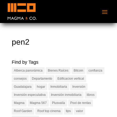
pen2
Find by Tags
Alberca panorámica
Bienes Raíces
Bitcoin
confianza
consejos
Departamento
Edificacion vertical
Guadalajara
hogar
Inmobiliaria
Inversión
Inversión especulativa
Inversión inmobiliaria
libros
Magma
Magma 567
Plusvalía
Pool de rentas
Roof Garden
Roof top cinema
tips
valor