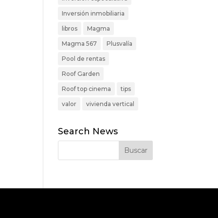
Inversión inmobiliaria
libros
Magma
Magma 567
Plusvalía
Pool de rentas
Roof Garden
Roof top cinema
tips
valor
vivienda vertical
Search News