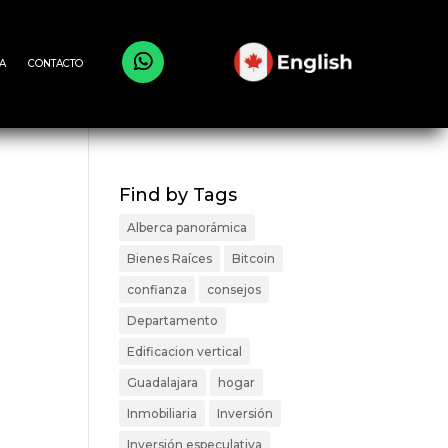
A
CONTACTO
Find by Tags
Alberca panorámica
Bienes Raíces
Bitcoin
confianza
consejos
Departamento
Edificacion vertical
Guadalajara
hogar
Inmobiliaria
Inversión
Inversión especulativa