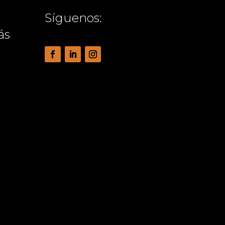
Síguenos:
ás