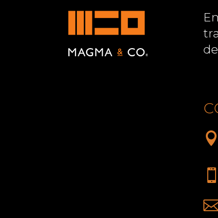
Em
tr
de
C