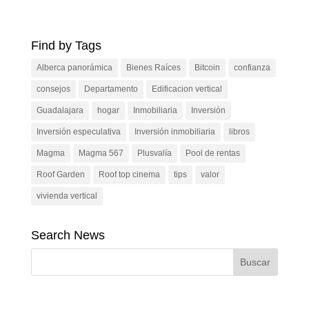
Find by Tags
Alberca panorámica
Bienes Raíces
Bitcoin
confianza
consejos
Departamento
Edificacion vertical
Guadalajara
hogar
Inmobiliaria
Inversión
Inversión especulativa
Inversión inmobiliaria
libros
Magma
Magma 567
Plusvalía
Pool de rentas
Roof Garden
Roof top cinema
tips
valor
vivienda vertical
Search News