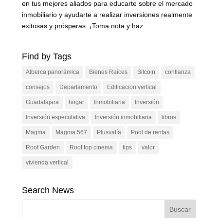
en tus mejores aliados para educarte sobre el mercado
inmobiliario y ayudarte a realizar inversiones realmente
exitosas y prósperas. ¡Toma nota y haz...
Find by Tags
Alberca panorámica
Bienes Raíces
Bitcoin
confianza
consejos
Departamento
Edificacion vertical
Guadalajara
hogar
Inmobiliaria
Inversión
Inversión especulativa
Inversión inmobiliaria
libros
Magma
Magma 567
Plusvalía
Pool de rentas
Roof Garden
Roof top cinema
tips
valor
vivienda vertical
Search News