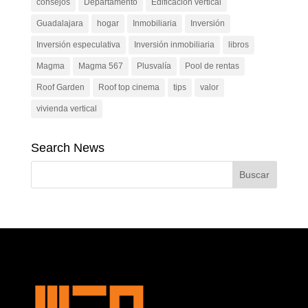
consejos
Departamento
Edificacion vertical
Guadalajara
hogar
Inmobiliaria
Inversión
Inversión especulativa
Inversión inmobiliaria
libros
Magma
Magma 567
Plusvalía
Pool de rentas
Roof Garden
Roof top cinema
tips
valor
vivienda vertical
Search News