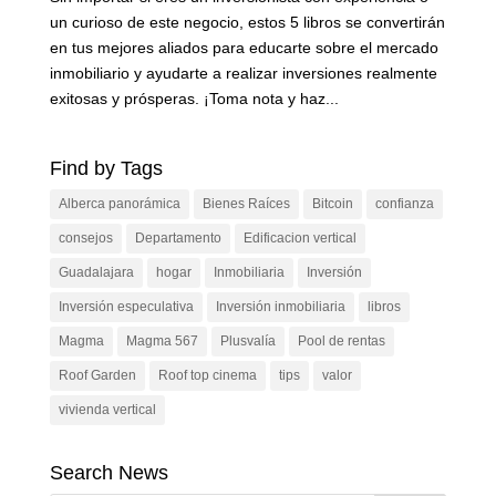
un curioso de este negocio, estos 5 libros se convertirán
en tus mejores aliados para educarte sobre el mercado
inmobiliario y ayudarte a realizar inversiones realmente
exitosas y prósperas. ¡Toma nota y haz...
Find by Tags
Alberca panorámica
Bienes Raíces
Bitcoin
confianza
consejos
Departamento
Edificacion vertical
Guadalajara
hogar
Inmobiliaria
Inversión
Inversión especulativa
Inversión inmobiliaria
libros
Magma
Magma 567
Plusvalía
Pool de rentas
Roof Garden
Roof top cinema
tips
valor
vivienda vertical
Search News