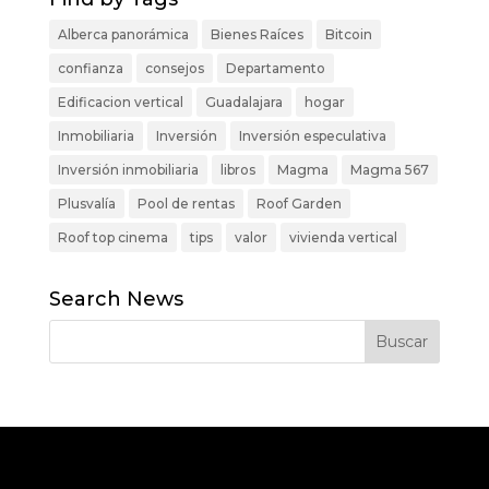
Alberca panorámica
Bienes Raíces
Bitcoin
confianza
consejos
Departamento
Edificacion vertical
Guadalajara
hogar
Inmobiliaria
Inversión
Inversión especulativa
Inversión inmobiliaria
libros
Magma
Magma 567
Plusvalía
Pool de rentas
Roof Garden
Roof top cinema
tips
valor
vivienda vertical
Search News