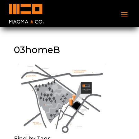
03homeB
Find by Tags