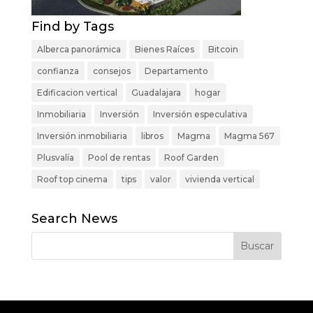
Find by Tags
Alberca panorámica
Bienes Raíces
Bitcoin
confianza
consejos
Departamento
Edificacion vertical
Guadalajara
hogar
Inmobiliaria
Inversión
Inversión especulativa
Inversión inmobiliaria
libros
Magma
Magma 567
Plusvalía
Pool de rentas
Roof Garden
Roof top cinema
tips
valor
vivienda vertical
Search News