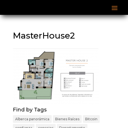
MasterHouse2
Find by Tags
Alberca panorámica
Bienes Raíces
Bitcoin
confianza
consejos
Departamento