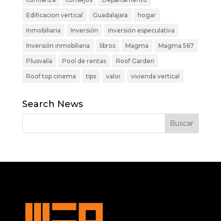
Edificacion vertical
Guadalajara
hogar
Inmobiliaria
Inversión
Inversión especulativa
Inversión inmobiliaria
libros
Magma
Magma 567
Plusvalía
Pool de rentas
Roof Garden
Roof top cinema
tips
valor
vivienda vertical
Search News