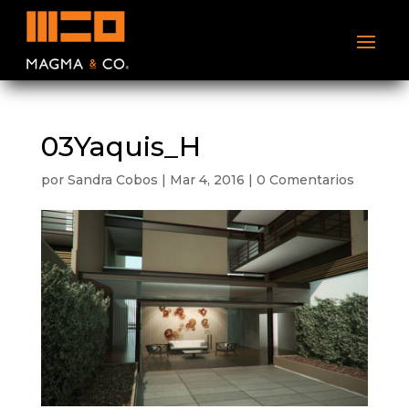
03Yaquis_H
por
Sandra Cobos
|
Mar 4, 2016
|
0 Comentarios