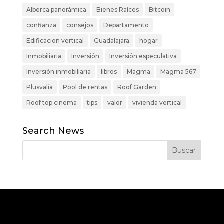
Alberca panorámica
Bienes Raíces
Bitcoin
confianza
consejos
Departamento
Edificacion vertical
Guadalajara
hogar
Inmobiliaria
Inversión
Inversión especulativa
Inversión inmobiliaria
libros
Magma
Magma 567
Plusvalía
Pool de rentas
Roof Garden
Roof top cinema
tips
valor
vivienda vertical
Search News