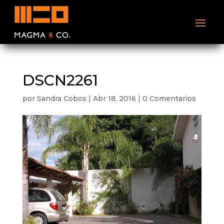
DSCN2261
por
Sandra Cobos
|
Abr 18, 2016
|
0 Comentarios