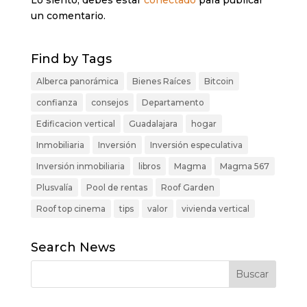
un comentario.
Find by Tags
Alberca panorámica
Bienes Raíces
Bitcoin
confianza
consejos
Departamento
Edificacion vertical
Guadalajara
hogar
Inmobiliaria
Inversión
Inversión especulativa
Inversión inmobiliaria
libros
Magma
Magma 567
Plusvalía
Pool de rentas
Roof Garden
Roof top cinema
tips
valor
vivienda vertical
Search News